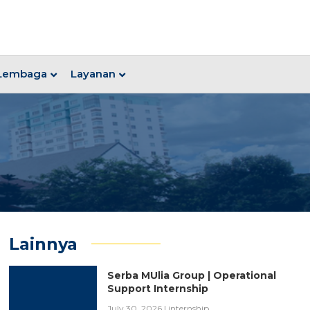
Lembaga
Layanan
Lainnya
Serba MUlia Group | Operational
Support Internship
July 30, 2026
|
internship