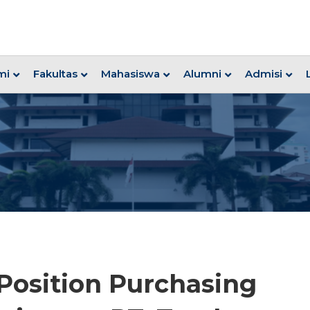
mi
Fakultas
Mahasiswa
Alumni
Admisi
Position Purchasing