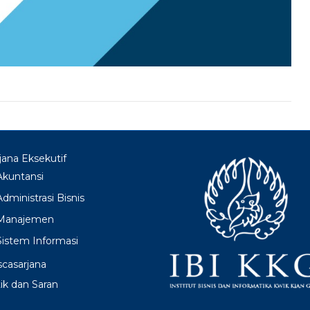
jana Eksekutif
Akuntansi
Administrasi Bisnis
Manajemen
Sistem Informasi
casarjana
tik dan Saran